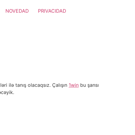
NOVEDAD
PRIVACIDAD
ri ilə tanış olacaqsız. Çalışın
1win
bu şansı
əcəyik.