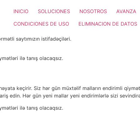
INICIO
SOLUCIONES
NOSOTROS
AVANZA
CONDICIONES DE USO
ELIMINACION DE DATOS
ətli saytımızın istifadəçiləri.
ymətləri ilə tanış olacaqsız.
ata keçirir. Siz hər gün müxtəlif malların endirimli qiymətlə
riş edin. Hər gün yeni mallar yeni endirimlərlə sizi sevindir
ymətləri ilə tanış olacaqsız.