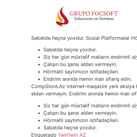
Səbətdə heçnə yoxdur. Sosial Platformalar Hörm
Səbətdə heçnə yoxdur.
Siz hər gün müxtəlif malların endirimli qi
Çalışın bu şansı əldən verməyin.
Hörmətli saytımızın istifadəçiləri.
Endirim anında həmin malı sifariş edin.
CompStore.Az internet-maqazini yeni aksiya həy
əldən verməyin. Endirim anında həmin malı sifa
Siz hər gün müxtəlif malların endirimli qi
Çalışın bu şansı əldən verməyin.
Hörmətli saytımızın istifadəçiləri.
Səbətdə heçnə yoxdur.
Etiquetado
1win
1win AZ